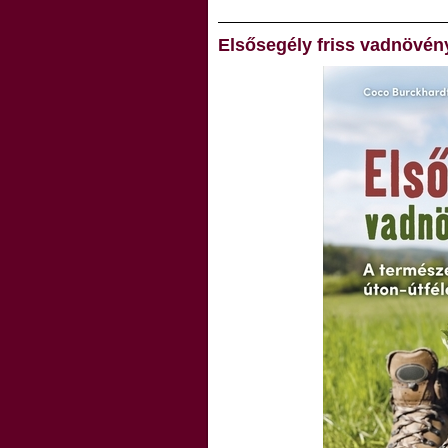
Elsősegély friss vadnövén