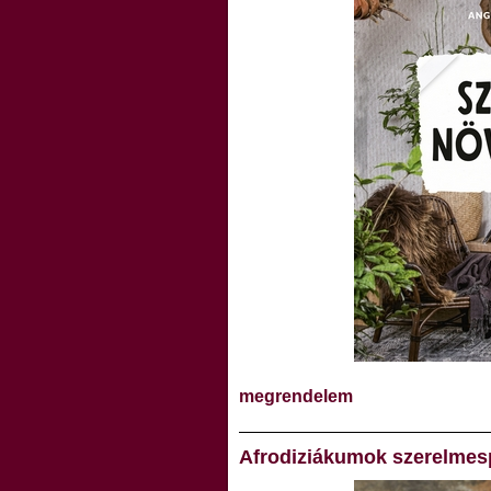
megrendelem
Afrodiziákumok szerelme