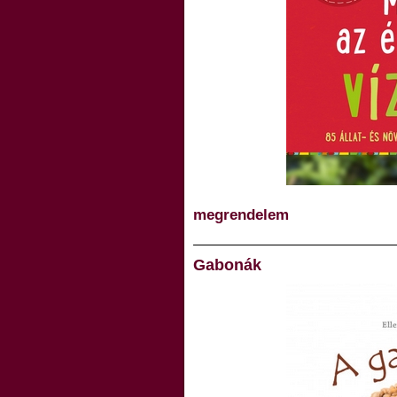
megrendelem
Gabonák