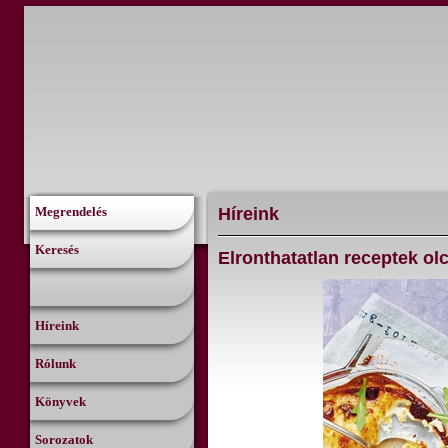
Híreink
Megrendelés
Keresés
Elronthatatlan receptek o
Híreink
Rólunk
Könyvek
Sorozatok