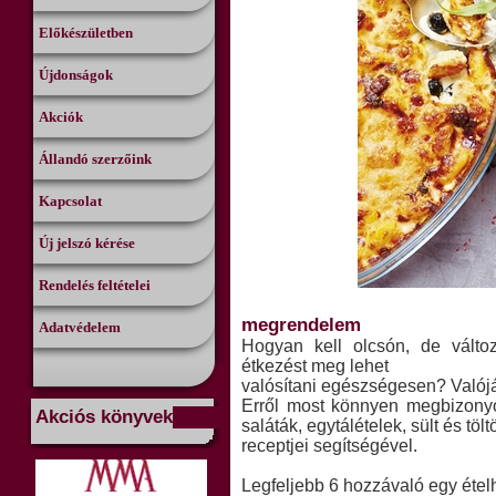
Előkészületben
Újdonságok
Akciók
Állandó szerzőink
Kapcsolat
Új jelszó kérése
Rendelés feltételei
megrendelem
Adatvédelem
Hogyan kell olcsón, de válto
étkezést meg lehet
valósítani egészségesen? Való
Erről most könnyen megbizony
Akciós könyvek
saláták, egytálételek, sült és töl
receptjei segítségével.
Legfeljebb 6 hozzávaló egy étel