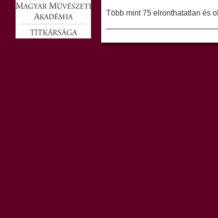
Több mint 75 elronthatatlan és o