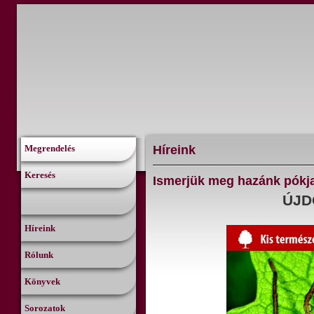
Híreink
Megrendelés
Keresés
Ismerjük meg hazánk pókjai
ÚJD
Híreink
Rólunk
Könyvek
Sorozatok