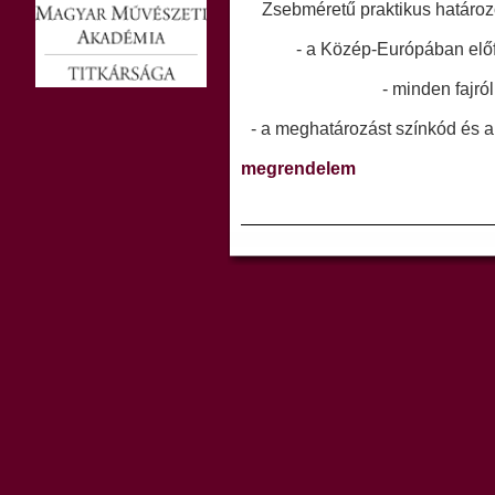
Zsebméretű praktikus határo
- a Közép-Európában előf
- minden fajról
- a meghatározást színkód és a 
megrendelem