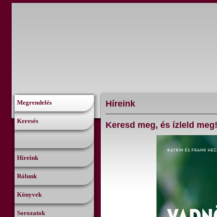
Híreink
Megrendelés
Keresés
Keresd meg, és ízleld meg
Híreink
Rólunk
Könyvek
Sorozatok