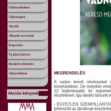
Előkészületben
Újdonságok
Akciók
Állandó szerzőink
Kapcsolat
Új jelszó kérése
Rendelés feltételei
MEGRENDELÉS
Adatvédelem
A vadon termő növényeket cs
konyhánkban. De melyiket ehet
12 legfontosabb és legisme
Akciós könyvek
részletesen. Így ideális társunk 
- EGYETLEN SZEMPILLANTÁS A
jellemzőit az ábráknak köszönhe