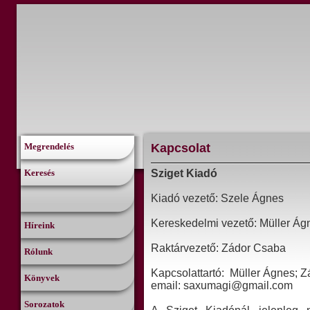
Kapcsolat
Megrendelés
Keresés
Sziget Kiadó
Kiadó vezető: Szele Ágnes
Kereskedelmi vezető: Müller Ág
Híreink
Raktárvezető: Zádor Csaba
Rólunk
Kapcsolattartó: Müller Ágnes; 
Könyvek
email: saxumagi@gmail.com
Sorozatok