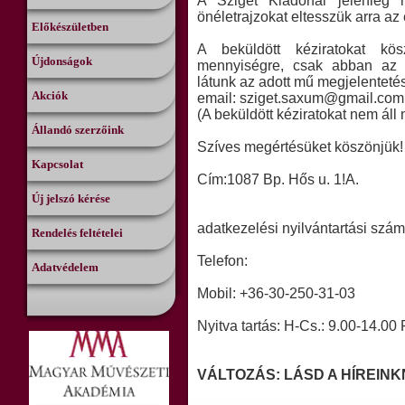
A Sziget Kiadónál jelenleg n
önéletrajzokat eltesszük arra az
Előkészületben
A beküldött kéziratokat kös
Újdonságok
mennyiségre, csak abban az e
látunk az adott mű megjelenteté
Akciók
email: sziget.saxum@gmail.com
(A beküldött kéziratokat nem ál
Állandó szerzőink
Szíves megértésüket köszönjük!
Kapcsolat
Cím:1087 Bp. Hős u. 1!A.
Új jelszó kérése
adatkezelési nyilvántartási sz
Rendelés feltételei
Telefon:
Adatvédelem
Mobil: +36-30-250-31-03
Nyitva tartás: H-Cs.: 9.00-14.00 P
VÁLTOZÁS: LÁSD A HÍREINKN