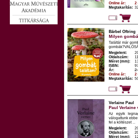
Online ár:
2 
Megtakarítás:
32
Bärbel Oftring
Milyen gombát
Találtál már gom
gombák?VALÓSÁGH
Megjelent:
2
Oldalszám:
1
Méret (mm):
1
ISBN:
9
Ár:
2 
Online ár:
2 
Megtakarítás:
50
Verlaine Paul
Paul Verlaine 
Az egyik legnag
válogattunk ebbe 
fel a költészet ...
Megjelent:
2
Oldalszám:
2
Méret (mm):
1