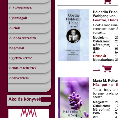
Előkészületben
Hölderlin Frie
Wolfgang von
Újdonságok
Goethe, Hölde
Goethe lángelme.
Akciók
istenekkel dacol
versek ...
Állandó szerzőink
Megjelent:
2
Oldalszám:
2
Méret (mm):
1
Kapcsolat
ISBN:
9
Ár:
1 
Online ár:
1 
Új jelszó kérése
Megtakarítás:
39
Rendelés feltételei
Adatvédelem
Maria M. Kette
Házi patika - i
Tudta, hogy a l
borsmenta olaj p
szerző, ...
Akciós könyvek
Megjelent:
2
Oldalszám:
1
Méret (mm):
1
ISBN:
9
Ár:
3 