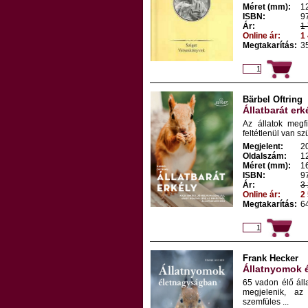
Méret (mm):
1
ISBN:
9
Ár:
1 
Online ár:
1 
Megtakarítás:
35
Bärbel Oftring
Állatbarát erk
Az állatok megf
feltétlenül van sz
Megjelent:
2
Oldalszám:
1
Méret (mm):
1
ISBN:
9
Ár:
3 
Online ár:
2 
Megtakarítás:
64
Frank Hecker
Állatnyomok 
65 vadon élő ál
megjelenik, az
szemfüles ...