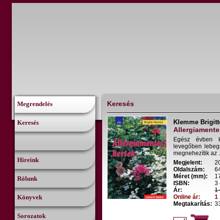
Keresés
Megrendelés
Klemme Brigitt
Keresés
Allergiamente
Egész évben k
levegőben lebegn
megnehezítik az .
Híreink
Megjelent:
2
Oldalszám:
6
Méret (mm):
1
Rólunk
ISBN:
3
Ár:
1 
Könyvek
Online ár:
1 
Megtakarítás:
33
Sorozatok