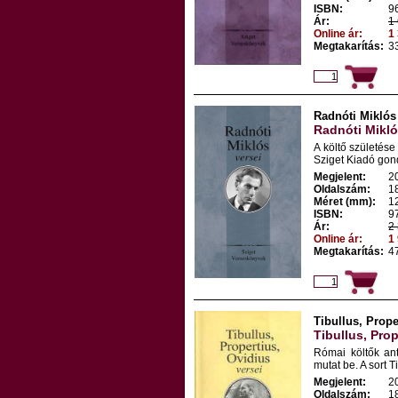
ISBN:
9
Ár:
1 
Online ár:
1 
Megtakarítás:
33
Radnóti Miklós
Radnóti Mikló
A költő születés
Sziget Kiadó gon
Megjelent:
2
Oldalszám:
1
Méret (mm):
1
ISBN:
9
Ár:
2 
Online ár:
1 
Megtakarítás:
47
Tibullus, Prope
Tibullus, Prop
Római költők ant
mutat be. A sort T
Megjelent:
2
Oldalszám:
1