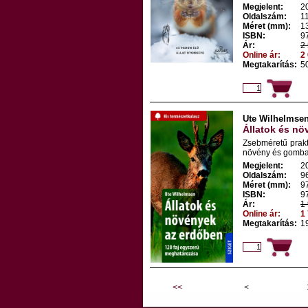
Megjelent:
2
Oldalszám:
1
Méret (mm):
1
ISBN:
9
Ár:
2 
Online ár:
2 
Megtakarítás:
50
Ute Wilhelmse
Állatok és nö
Zsebméretű prakt
növény és gomba r
Megjelent:
2
Oldalszám:
9
Méret (mm):
9
ISBN:
9
Ár:
1 
Online ár:
1 
Megtakarítás:
19
<<
<