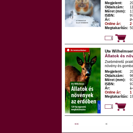
Megjelent:
2
Oldalszám:
1
Méret (mm):
1
ISBN:
9
Ár:
2 
Online ár:
2 
Megtakarítás:
50
Ute Wilhelmse
Állatok és nö
Zsebméretű prakt
növény és gomba r
Megjelent:
2
Oldalszám:
9
Méret (mm):
9
ISBN:
9
Ár:
1 
Online ár:
1 
Megtakarítás:
19
<<
<