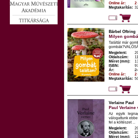
Online ár:
2 
Megtakarítás:
32
Bärbel Oftring
Milyen gombát
Találtál már gom
gombák?VALÓSÁGH
Megjelent:
2
Oldalszám:
1
Méret (mm):
1
ISBN:
9
Ár:
2 
Online ár:
2 
Megtakarítás:
50
Verlaine Paul
Paul Verlaine 
Az egyik legnag
válogattunk ebbe 
fel a költészet ...
Megjelent:
2
Oldalszám:
2
Méret (mm):
1