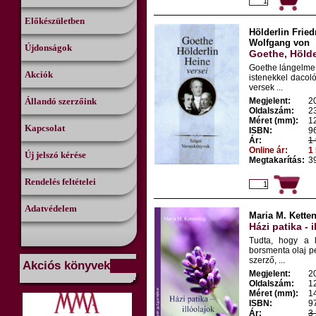
Előkészületben
Hölderlin Frie
Wolfgang von
Újdonságok
Goethe, Hölde
Goethe lángelme.
Akciók
istenekkel dacol
versek ...
Állandó szerzőink
Megjelent:
2
Oldalszám:
2
Méret (mm):
1
Kapcsolat
ISBN:
9
Ár:
1 
Online ár:
1 
Új jelszó kérése
Megtakarítás:
39
Rendelés feltételei
Adatvédelem
Maria M. Kette
Házi patika - i
Tudta, hogy a l
borsmenta olaj p
szerző, ...
Akciós könyvek
Megjelent:
2
Oldalszám:
1
Méret (mm):
1
ISBN:
9
Ár:
3 