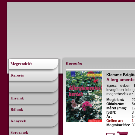
Keresés
Megrendelés
Klemme Brigitt
Keresés
Allergiamente
Egész évben k
levegőben lebegn
megnehezítik az .
Híreink
Megjelent:
2
Oldalszám:
6
Méret (mm):
1
Rólunk
ISBN:
3
Ár:
1 
Könyvek
Online ár:
1 
Megtakarítás:
33
Sorozatok