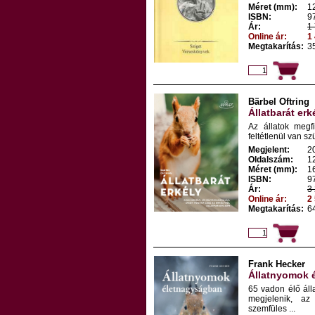
Méret (mm):
1
ISBN:
9
Ár:
1 
Online ár:
1 
Megtakarítás:
35
Bärbel Oftring
Állatbarát erk
Az állatok megf
feltétlenül van sz
Megjelent:
2
Oldalszám:
1
Méret (mm):
1
ISBN:
9
Ár:
3 
Online ár:
2 
Megtakarítás:
64
Frank Hecker
Állatnyomok 
65 vadon élő ál
megjelenik, az
szemfüles ...