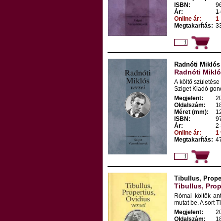
ISBN:
9
Ár:
1 
Online ár:
1 
Megtakarítás:
33
Radnóti Miklós
Radnóti Mikló
A költő születés
Sziget Kiadó gon
Megjelent:
2
Oldalszám:
1
Méret (mm):
1
ISBN:
9
Ár:
2 
Online ár:
1 
Megtakarítás:
47
Tibullus, Prope
Tibullus, Prop
Római költők ant
mutat be. A sort T
Megjelent:
2
Oldalszám:
1