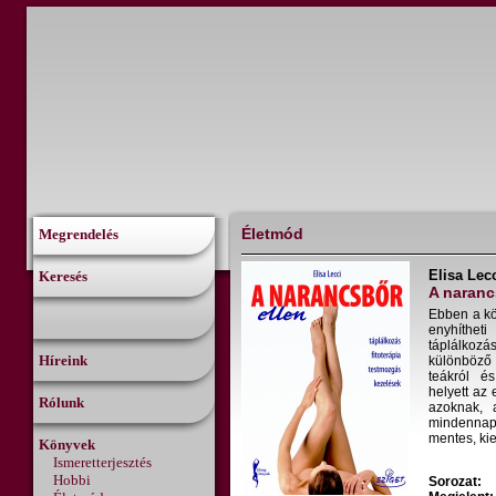
Életmód
Megrendelés
Elisa Lec
Keresés
A naranc
Ebben a kö
enyhíthet
táplálkozá
Híreink
különböző 
teákról é
helyett az
Rólunk
azoknak, 
mindennapi
mentes, ki
Könyvek
Ismeretterjesztés
Hobbi
Sorozat: