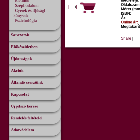
Életmód
Megjelent:
Oldalszám
Szépirodalom
Méret (mm
Gyerek és ifjúsági
ISBN:
könyvek
Ár:
Pszichológia
Online ár:
Megtakarít
Sorozatok
Share
|
Előkészületben
Újdonságok
Akciók
Állandó szerzőink
Kapcsolat
Új jelszó kérése
Rendelés feltételei
Adatvédelem