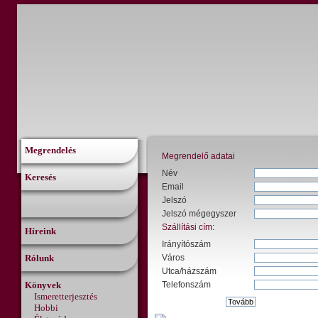
Megrendelés
Megrendelő adatai
Név
Keresés
Email
Jelszó
Jelszó mégegyszer
Szállítási cím:
Híreink
Irányítószám
Rólunk
Város
Utca/házszám
Könyvek
Telefonszám
Ismeretterjesztés
Hobbi