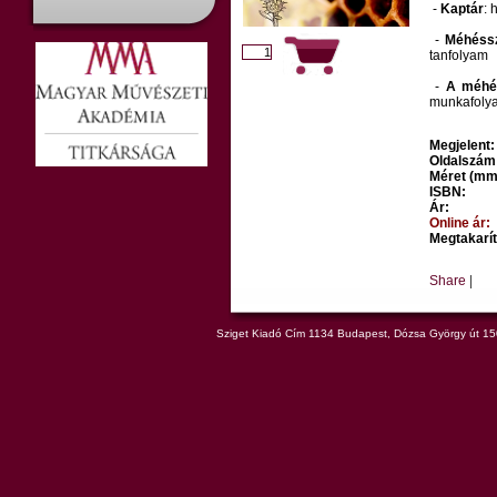
-
Kaptár
: 
-
Méhéss
tanfolyam
-
A méhés
munkafolya
Megjelent:
Oldalszám
Méret (mm
ISBN:
Ár:
Online ár:
Megtakarít
Share
|
Sziget Kiadó Cím 1134 Budapest, Dózsa György út 150