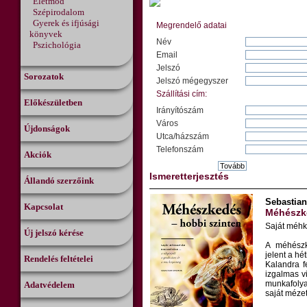
Életmód
Szépirodalom
Gyerek és ifjúsági
Megrendelő adatai
könyvek
Név
Pszichológia
Email
Jelszó
Sorozatok
Jelszó mégegyszer
Szállítási cím:
Előkészületben
Irányítószám
Város
Újdonságok
Utca/házszám
Telefonszám
Akciók
Ismeretterjesztés
Állandó szerzőink
Sebastia
Kapcsolat
Méhészk
Saját méhk
Új jelszó kérése
A méhészk
jelent a h
Rendelés feltételei
Kalandra f
izgalmas v
munkafolya
Adatvédelem
saját mézet