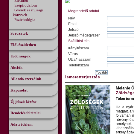
Életmód
Szépirodalom
Gyerek és ifjúsági
Megrendelő adatai
könyvek
Név
Pszichológia
Email
Jelszó
Sorozatok
Jelszó mégegyszer
Szállítási cím:
Előkészületben
Irányítószám
Város
Újdonságok
Utca/házszám
Telefonszám
Akciók
Ismeretterjesztés
Állandó szerzőink
Melanie 
Kapcsolat
Zöldsége
Télen term
Új jelszó kérése
Ha a nyár 
magjait, a t
Rendelés feltételei
folyamán m
növény léte
amelynek
Adatvédelem
kihasználh
erkélylád