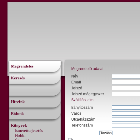
Megrendelés
Megrendelő adatai
Név
Keresés
Email
Jelszó
Jelszó mégegyszer
Szállítási cím:
Híreink
Irányítószám
Rólunk
Város
Utca/házszám
Könyvek
Telefonszám
Ismeretterjesztés
Hobbi