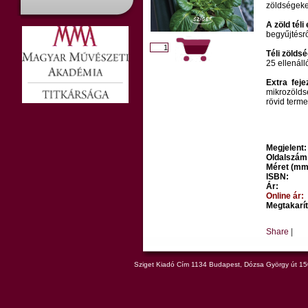
zöldségeke
A zöld téli
begyűjtésrő
Téli zölds
25 ellenál
Extra fej
mikrozölds
rövid terme
Megjelent:
Oldalszám
Méret (mm
ISBN:
Ár:
Online ár:
Megtakarít
Share
|
Sziget Kiadó Cím 1134 Budapest, Dózsa György út 150