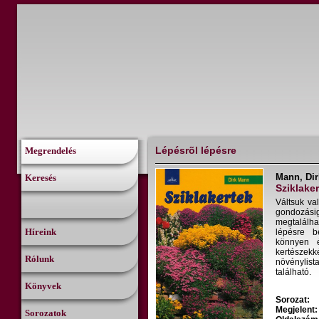
Lépésrõl lépésre
Megrendelés
Mann, Dir
Keresés
Sziklake
Váltsuk val
gondozás
megtalálha
Híreink
lépésre b
könnyen é
kertészek
Rólunk
növénylist
található.
Könyvek
Sorozat:
Megjelent:
Sorozatok