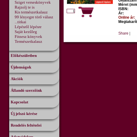
Oldalszám
Sziget verseskönyvek
Méret (mm
Rajzolj te is
ISBN:
Kis természetkalauz
Ár:
99 lényegre törő válasz
Online ár:
...titkai
Megtakarít
Lépésről lépésre
Saját kezűleg
Share
|
Fitnesz könyvek
Természetkalauz
Előkészületben
Újdonságok
Akciók
Állandó szerzőink
Kapcsolat
Új jelszó kérése
Rendelés feltételei
Adatvédelem